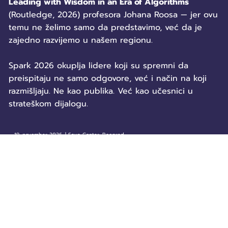
Leading with Wisdom in an Era of Algorithms
(Routledge, 2026) profesora Johana Roosa — jer ovu
temu ne želimo samo da predstavimo, već da je
zajedno razvijemo u našem regionu.
Spark 2026 okuplja lidere koji su spremni da
preispitaju ne samo odgovore, već i način na koji
razmišljaju. Ne kao publika. Već kao učesnici u
strateškom dijalogu.
19. novembar 2026. | Sava Centar, Beograd
Registruj se
Više od događaja.
Šta je Spark 2026?