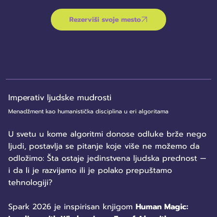
Rezerviši svoje mesto
Imperativ ljudske mudrosti
Menadžment kao humanistička disciplina u eri algoritama
U svetu u kome algoritmi donose odluke brže nego
ljudi, postavlja se pitanje koje više ne možemo da
odložimo: Šta ostaje jedinstvena ljudska prednost —
i da li je razvijamo ili je polako prepuštamo
tehnologiji?
Spark 2026 je inspirisan knjigom
Human Magic: